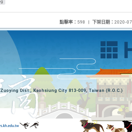
pg
點擊率：
598
|
下架日期：
2020-07
Zuoying Dist., Kaohsiung City 813-009, Taiwan (R.O.C.)