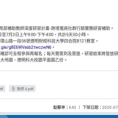
教育部補助教師深度研習計畫-跨境電商社群行銷實務研習補助。
至7月3日上午9:00-下午4:00，共計5天30小時。
環山路一段56號德明財經科技大學四合院B121教室。
ms.gle/g8E6WVasb2twczwN6
。
，確認可全程參與再報名；每天需簽到及簽退，研習結束將發放
科大地圖、德明科大校園平面圖乙份。
df
附件3.pdf
點擊率：
643
|
下架日期：
2020-07