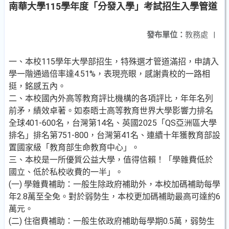
南華大學115學年度「分發入學」考試招生入學管道
發布單位：
教務處
|
一、本校115學年大學部招生，特殊選才管道滿招，申請入
學一階通過倍率達4.51%，表現亮眼，感謝貴校的一路相
挺，銘感五內。
二、本校國內外高等教育評比機構的各項評比，年年名列
前矛，績效卓著。如泰晤士高等教育世界大學影響力排名
全球401-600名，台灣第14名、英國2025「QS亞洲區大學
排名」排名第751-800，台灣第41名、連續十年獲教育部設
置國家級「教育部生命教育中心」。
三、本校是一所優質公益大學，值得信賴！「學雜費低於
國立、低於私校收費的一半」。
(一) 學雜費補助：一般生除政府補助外，本校加碼補助每學
年2.8萬至全免。對於弱勢生，本校更加碼補助最高可達約6
萬元。
(二) 住宿費補助：一般生依政府補助每學期0.5萬，弱勢生