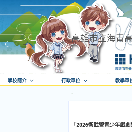
高雄市立海青
學校簡介
行政單位
教學單
:::
「2026衛武營青少年戲