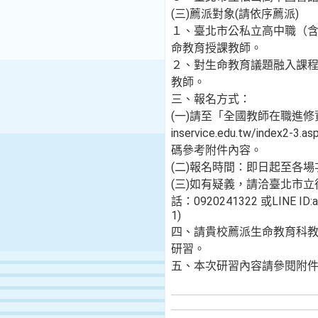
(三)薦派對象(請依序薦派)
１、臺北市公私立高中職（
命教育授課教師。
２、對生命教育議題融入課
教師。
三、報名方式：
(一)請至「全國教師在職進修資訊網
inservice.edu.tw/index
碼參考附件內容。
(二)報名時間：即日起至各
(三)如有疑義，請洽臺北市
話：0920241322 或LINE ID:
1)
四、請貴校薦派生命教育科
研習。
五、本次研習內容請參閱附