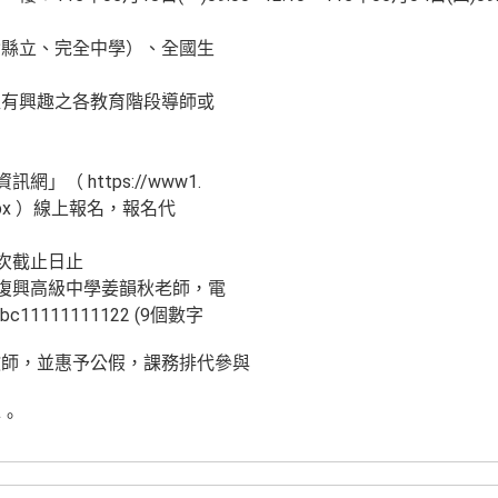
含縣立、完全中學）、全國生
程有興趣之各教育階段導師或
」（ https://www1.
2-3.aspx ）線上報名，報名代
場次截止日止
立復興高級中學姜韻秋老師，電
abc11111111122 (9個數字
教師，並惠予公假，課務排代參與
件。