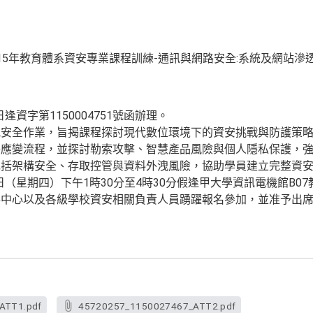
15年教育體系資安專業課程訓練-通訊與網路安全:系統及網站滲透
逢資字第1150004751號函辦理。
訊安全作業，旨揭課程探討現代數位環境下的資安挑戰與防護策
件應變流程，並探討勒索攻擊、智慧產品風險與個人隱私保護，
包括架構安全、存取控管與資料外洩風險，協助學員建立完整資
0日（星期四）下午1時30分至4時30分假逢甲大學資訊電機館B
路中心以及各級學校資安相關負責人員踴躍報名參加，並准予出
ATT1.pdf
45720257_1150027467_ATT2.pdf