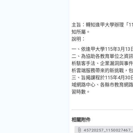
主旨：轉知逢甲大學辦理「1
知所屬。
說明：
一、依逢甲大學115年3月13日
二、為協助各教育單位之資
析駭客手法、企業漏洞與事
析雲端服務帶來的新挑戰，
三、旨揭課程於115年4月3
域網路中心、各縣市教育網
習時數。
相關附件
45720257_1150027467_