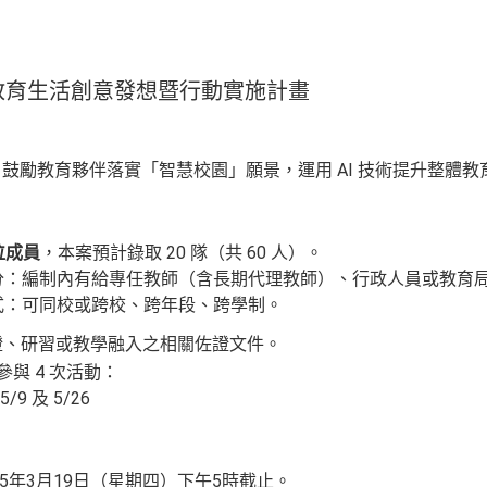
m - AI教育生活創意發想暨行動實施計畫
發展，鼓勵教育夥伴落實「智慧校園」願景，運用 AI 技術提升整體
 位成員
，本案預計錄取 20 隊（共 60 人）。
分：編制內有給專任教師（含長期代理教師）、行政人員或教育
式：可同校或跨校、跨年段、跨學制。
 認證、研習或教學融入之相關佐證文件。
與 4 次活動：
5/9 及 5/26
15年3月19日（星期四）下午5時截止
。