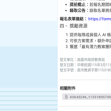
提前截止：
若報名期間組
錄取公告：
錄取名單將於
報名表單連結：
https://for
四、 獎勵資源
提供每隊成員個人 AI
可依方案需求，額外申請
獲選「最有潛力教案團隊
發文單位：高雄市政府教育局
發文日期：中華民國115年3月11
發文字號：高市教資字第1153180
相關附件
45643246_11531805700