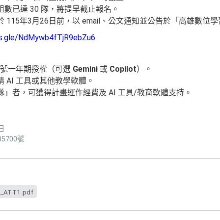
數已達 30 隊，將提早截止報名。
 115年3月26日前，以 email、公文通知並公告於「高雄數
ms.gle/NdMywb4fTjR9ebZu6
 帳號一年期授權（可選
Gemini
或
Copilot
）。
 AI 工具或其他教學軟體。
」者，可獲得計畫運作經費及 AI 工具/教育軟體支持。
日
5700號
_ATT1.pdf