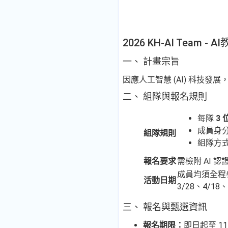
2026 KH-AI Tea
一、 計畫宗旨
因應人工智慧 (AI) 科技
二、 組隊與報名規則
每隊
3
成員身
組隊規則
組隊方
報名要求
需檢附 AI
成員均須全程參
活動日期
3/28、4/18、
三、 報名與甄選資訊
報名期限：
即日起至
1