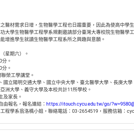
會之醫材需求日增，生物醫學工程也日趨重要，因此為使高中學
成功大學生物醫學工程學系規劃邀請部分臺灣大專校院生物醫學
盼能增進學生就讀生物醫學工程系所之興趣與意願。
4日（星期六）。
0分。
0分。
樓聯榮工學講堂。
學、國立陽明交通大學、國立中央大學、臺北醫學大學、長庚大
亞洲大學、義守大學及本校共計11所學校。
學生及家長。
生自由報名，報名連結：
https://itouch.cycu.edu.tw/go/?w=9580
系翁洛楀小姐，聯絡電話：03-2654519，服務信箱：cycubme