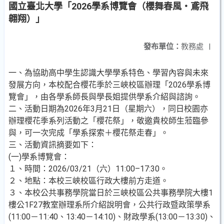
國立臺北大學「2026學系博覽會（櫻舞春風・鳶飛
翱翔）」
發布單位：
教務處
|
一、為協助高中學生認識大學學系特色、學習內容與未來
發展方向，本校配合櫻花季於三峽校區辦理「2026學系博
覽會」，由各學系師長與學長姐提供學系介紹與諮詢。
二、活動日期為2026年3月21日（星期六），同日校園亦
辦理櫻花季系列活動之「櫻花祭」，敬邀貴校師生蒞臨參
與，可一次完成「學系探索＋櫻花祭走春」。
三、活動資訊摘要如下：
(一)學系博覽會：
１、時間：2026/03/21（六）11:00–17:30。
２、地點：本校三峽校區行政大樓前方走道。
３、本校公共事務學院當日於三峽校區公共事務學院大樓1
樓公1F27教室辦理系所介紹說明會，公共行政暨政策學系
(11:00－11:40、13:40－14:10)、財政學系(13:00－13:30)、