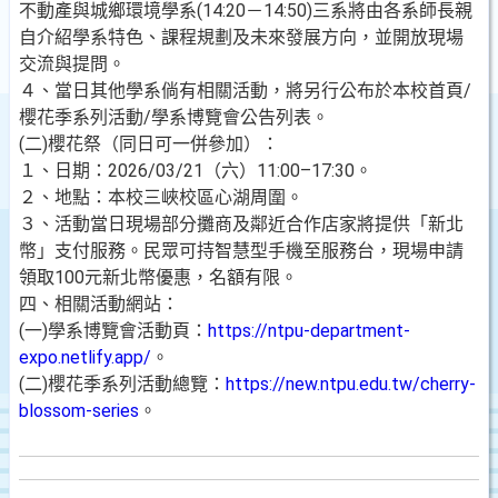
不動產與城鄉環境學系(14:20－14:50)三系將由各系師長親
自介紹學系特色、課程規劃及未來發展方向，並開放現場
交流與提問。
４、當日其他學系倘有相關活動，將另行公布於本校首頁/
櫻花季系列活動/學系博覽會公告列表。
(二)櫻花祭（同日可一併參加）：
１、日期：2026/03/21（六）11:00–17:30。
２、地點：本校三峽校區心湖周圍。
３、活動當日現場部分攤商及鄰近合作店家將提供「新北
幣」支付服務。民眾可持智慧型手機至服務台，現場申請
領取100元新北幣優惠，名額有限。
四、相關活動網站：
(一)學系博覽會活動頁：
https://ntpu-department-
expo.netlify.app/
。
(二)櫻花季系列活動總覽：
https://new.ntpu.edu.tw/cherry-
blossom-series
。