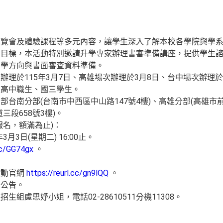
博覽會及體驗課程等多元內容，讓學生深入了解本校各學院與學
學目標，本活動特別邀請升學專家辦理書審準備講座，提供學生
升學方向與書面審查資料準備。
理於115年3月7日、高雄場次辦理於3月8日、台中場次辦理於
立高中職生、國三學生。
台南分部(台南市中西區中山路147號4樓)、高雄分部(高雄市前
三段658號3樓)。
報名，額滿為止)：
月3日(星期二) 16:00止。
.cc/GG74gx
。
活動官網
https://reurl.cc/gn9lQQ
。
予公告。
組盧思妤小姐，電話02-28610511分機11308。