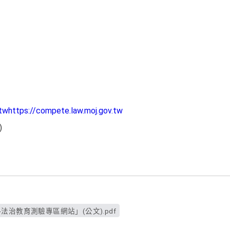
.tw
https://compete.law.moj.gov.tw
)
部-法治教育測驗專區網站」(公文).pdf