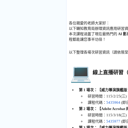
各位親愛的老師大家好：
以下轉知教育局辦理資訊應用研習
本次課程涵蓋了現在最熱門的
AI 
程都能讓您事半功倍！
以下整理各場次研習資訊（請依限
線上直播研習（
第 1 場次：【威力導演旗艦版 2
研習時間：115/2/25(三) 1
課程代碼：
5435964
(即日
第 2 場次：【Adobe Acro
研習時間：115/3/18(三) 1
課程代碼：
5435977
(即日
第 3 場次：【威力導演旗艦版 2