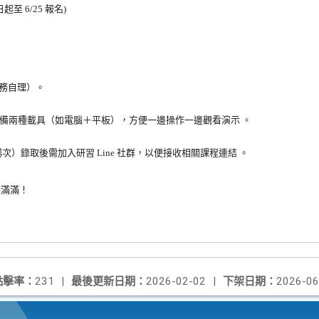
起至 6/25 報名)
務自理）
。
議準備兩種載具（如電腦＋平板），
方便一邊操作一邊觀看演示
。
場次）錄取後需加入研習 Line 社群，以便接收相關課程連結
。
穫滿滿！
點擊率：
231
|
最後更新日期：
2026-02-02
|
下架日期：
2026-06