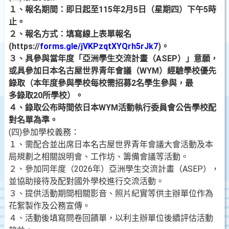
１、報名期間：即日起至115年2月5日（星期四）下午5時
止。
２、報名方式：填寫線上表單報名
(https://
forms.gle/jVKPzqtXYQrh5rJk7
)。
３、具參與當年度「亞洲學生交流計畫（ASEP）」意願，
或具參加日本名古屋世界青年會議（WYM）經驗學校優先
錄取（本年度參與學校每校需招募2名學生參與，最
多錄取20所學校）。
４、錄取公布時間依日本WYM活動執行委員會公告學校配
對名單為準。
(四)參加學校義務：
１、需配合並出席日本名古屋世界青年會議大會活動及本
局規劃之相關說明會、工作坊、籌備會議等活動。
２、參加同年度（2026年）亞洲學生交流計畫（ASEP），
並協助接待及配對國外學校進行交流活動。
３、提供活動期間相關影音、照片紀實等供主辦單位作為
花絮製作及公務宣傳。
４、活動後填寫問卷回饋單，以利主辦單位後續評估活動