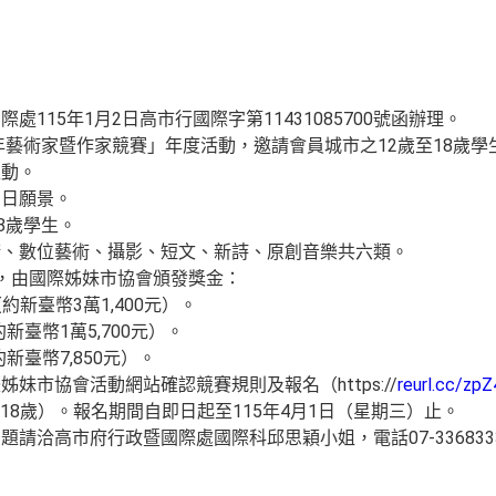
115年1月2日高市行國際字第11431085700號函辦理。
青年藝術家暨作家競賽」年度活動，邀請會員城市之12歲至18歲
互動。
明日願景。
8歲學生。
術、數位藝術、攝影、短文、新詩、原創音樂共六類。
，由國際姊妹市協會頒發獎金：
（約新臺幣3萬1,400元）。
新臺幣1萬5,700元）。
新臺幣7,850元）。
妹市協會活動網站確認競賽規則及報名（https://
reurl.cc/zp
歲至18歲）。報名期間自即日起至115年4月1日（星期三）止。
請洽高市府行政暨國際處國際科邱思穎小姐，電話07-336833