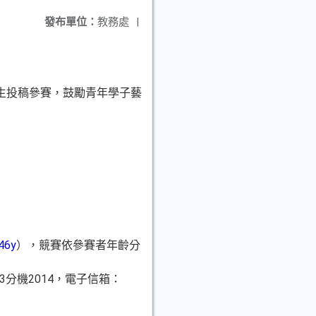
發布單位：
教務處
|
學生投稿參賽，鼓勵青年學子藝
Z46y
），競賽依參賽者年齡分
3分機2014，電子信箱：