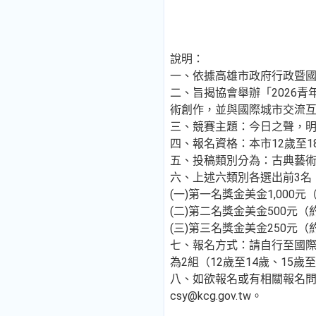
說明：
一、依據高雄市政府行政暨國際處
二、旨揭協會舉辦「2026
術創作，並與國際城市交流
三、競賽主題：今日之聲，
四、報名資格：本市12歲至1
五、投稿類別分為：古典藝
六、上述六類別各選出前3名
(一)第一名獎金美金1,000元
(二)第二名獎金美金500元（約
(三)第三名獎金美金250元（約
七、報名方式：請自行至國際姊
為2組（12歲至14歲、15
八、如欲報名或有相關報名問題
csy@kcg.gov.tw。