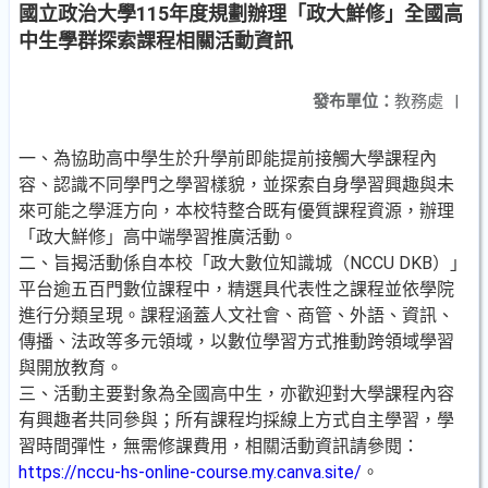
國立政治大學115年度規劃辦理「政大鮮修」全國高
中生學群探索課程相關活動資訊
發布單位：
教務處
|
一、為協助高中學生於升學前即能提前接觸大學課程內
容、認識不同學門之學習樣貌，並探索自身學習興趣與未
來可能之學涯方向，本校特整合既有優質課程資源，辦理
「政大鮮修」高中端學習推廣活動。
二、旨揭活動係自本校「政大數位知識城（NCCU DKB）」
平台逾五百門數位課程中，精選具代表性之課程並依學院
進行分類呈現。課程涵蓋人文社會、商管、外語、資訊、
傳播、法政等多元領域，以數位學習方式推動跨領域學習
與開放教育。
三、活動主要對象為全國高中生，亦歡迎對大學課程內容
有興趣者共同參與；所有課程均採線上方式自主學習，學
習時間彈性，無需修課費用，相關活動資訊請參閱：
https://nccu-hs-online-course.my.canva.site/
。