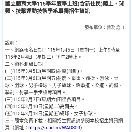
國立體育大學115學年度學士班(含新住民)陸上、球
類、技擊運動技術學系單獨招生資訊
發布單位：
教務處
|
說明：
一、網路報名日期：115年1月5日（星期一）上午9時至
115年2月4日（星期三）下午2時止。
二、術科測驗日期：
(一)115年3月5日(星期四)射擊(飛靶)。
(二)115年3月6日(星期五)射箭、舉重、體操、游泳、桌
球、羽球、男子棒球、男子籃球、跆拳道、柔道、武術、
擊劍、射擊－手步槍等項目。
(三)115年3月7日(星期六)田徑各項目。
(四)115年3月10日(星期二)高爾夫。
(五)115年3月13日(星期五)網球、女子排球。
三、簡章免費下載，相關招生資訊請參閱本校招生資訊網
頁（網址：
https://reurl.cc/WAD809
）