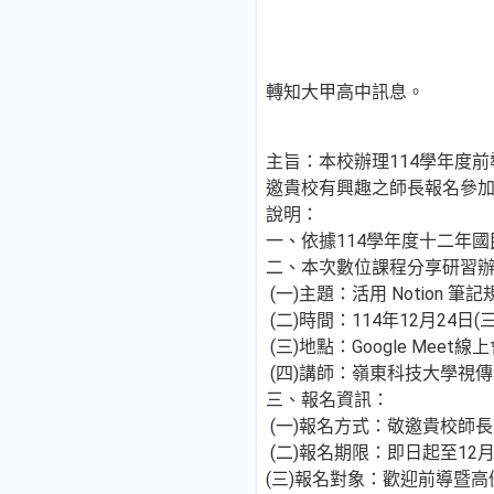
轉知大甲高中訊息。
主旨：本校辦理114學年度前
邀貴校有興趣之師長報名參
說明：
一、依據114學年度十二年
二、本次數位課程分享研習
(一)主題：活用 Notion
(二)時間：114年12月24日(三
(三)地點：Google Meet
(四)講師：嶺東科技大學視
三、報名資訊：
(一)報名方式：敬邀貴校師長
(二)報名期限：即日起至12
(三)報名對象：歡迎前導暨