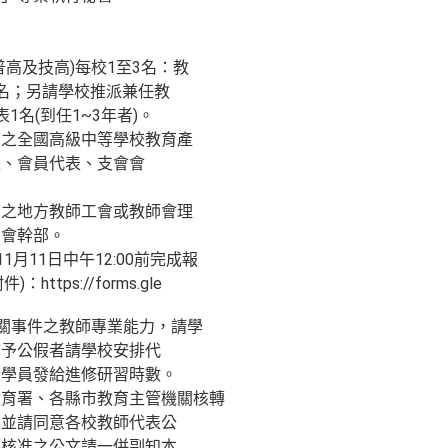
高及技高)每校1至3名：教
名；另請學校推派兼任教
1名(到任1~3年者)。
校之全國高級中等學校教育產
長、會員代表、支會會
校之地方教師工會或教師會理
員會幹部。
1月11日中午12:00前完成報
https://forms.gle
相關事件之教師專業能力，請學
核予公假者請學校安排代
之學員發給進修研習時數。
教育署、各縣市教育主管機關核轉
，並請同意各校教師代表公
轉核准之公文請一併副知本