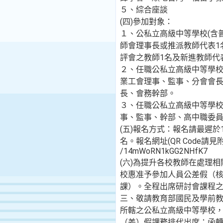
５、綜合座談
(四)參加對象：
１、公私立高級中等學校(含普
師會理事長或推派教師代表1
評會之教師1名及新進教師代表
２、任職公私立高級中等學
業工會理事、監事、分會會
長、會務幹部。
３、任職公私立高級中等學
事、監事、幹部、高中職委
(五)報名方式：報名請最遲於1
名。報名網址(QR Code請見附件)：
/14mWoRN1kGG2NHfK7
(六)為提升各校教師在處理
校惠准予參加人員公差假（
課）。全程出席研討會課程
三、敬請教育部國民及學前
所轄之公私立高級中等學校
（差）假課務排代出席；函