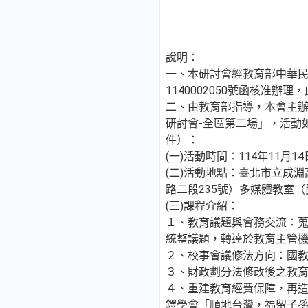
說明：
一、本研討會經教育部中華民國
1140002050號函核准辦
二、由教育部指導，本會主辦
研討會-全區第二場」，活動
件）：
(一)活動時間：114年11月1
(二)活動地點：臺北市立成
路二段235號）多媒體教室（
(三)課程介紹：
１、教育議題與會務交流：
統整議題，轉達於教育主管
２、校事會議修法方向：國
３、財政劃分法修改後之教
４、重建教育經費保障，再造
鐸學會「順地台灣，福留子