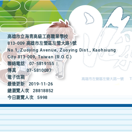
高雄市立海青高級工商職業學校
813-009 高雄市左營區左營大路1號
No.1, Zuoying Avenue, Zuoying Dist., Kaohsiung
City 813-009, Taiwan (R.O.C.)
聯絡電話
07-5819155
|
傳真
07-5810087
電子信箱
最後更新
2019-11-26
總瀏覽人次
28818852
今日瀏覽人次
5998