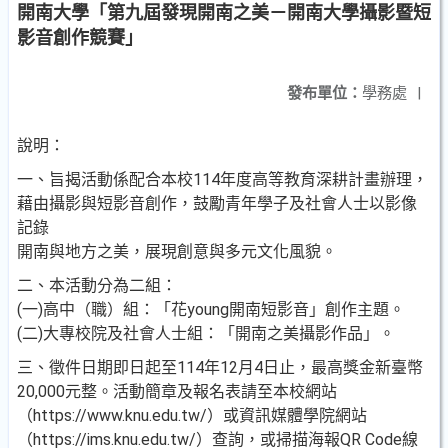
開南大學「第九屆發現開南之美－開南大學攝影暨短
影音創作競賽」
發布單位：
學務處
|
說明：
一、旨揭活動係配合本校114年度高等教育深耕計畫辦理，
藉由攝影與短影音創作，鼓勵青年學子及社會人士以影像
記錄
開南與地方之美，展現創意與多元文化風貌。
二、本活動分為二組：
(一)高中（職）組：「花young開南短影音」創作主題。
(二)大專校院及社會人士組：「開南之美攝影作品」。
三、徵件日期即日起至114年12月4日止，最高獎金新臺幣
20,000元整。活動簡章及報名表請至本校網站
（https://www.knu.edu.tw/）或資訊媒體學院網站
（https://ims.knu.edu.tw/）查詢，或掃描海報QR Code線