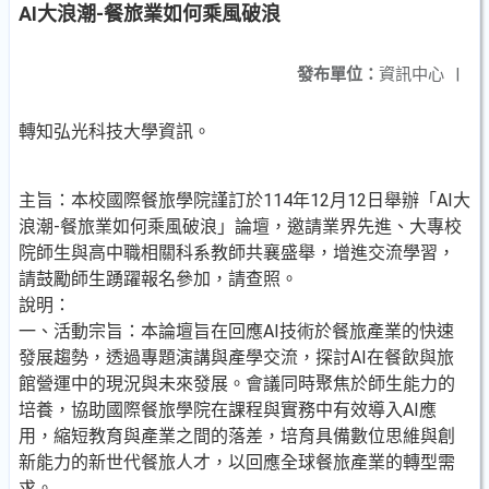
AI大浪潮-餐旅業如何乘風破浪
發布單位：
資訊中心
|
轉知弘光科技大學資訊。
主旨：本校國際餐旅學院謹訂於114年12月12日舉辦「AI大
浪潮-餐旅業如何乘風破浪」論壇，邀請業界先進、大專校
院師生與高中職相關科系教師共襄盛舉，增進交流學習，
請鼓勵師生踴躍報名參加，請查照。
說明：
一、活動宗旨：本論壇旨在回應AI技術於餐旅產業的快速
發展趨勢，透過專題演講與產學交流，探討AI在餐飲與旅
館營運中的現況與未來發展。會議同時聚焦於師生能力的
培養，協助國際餐旅學院在課程與實務中有效導入AI應
用，縮短教育與產業之間的落差，培育具備數位思維與創
新能力的新世代餐旅人才，以回應全球餐旅產業的轉型需
求。