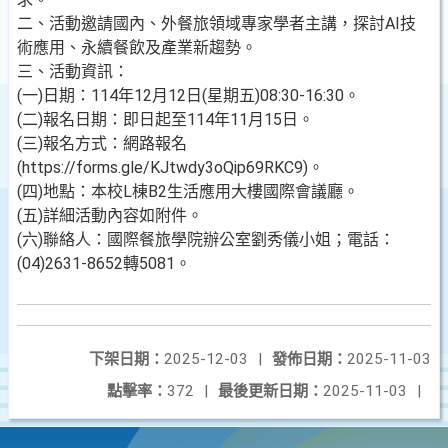
二、活動邀請國內、外餐旅領域專家學者主講，探討AI技
術應用、永續餐飲及產業新趨勢。
三、活動資訊：
(一)日期：114年12月12日(星期五)08:30-16:30。
(二)報名日期：即日起至114年11月15日。
(三)報名方式：網路報名
(https://forms.gle/KJtwdy3oQip69RKC9)。
(四)地點：本校L棟B2生活應用大樓國際會議廳。
(五)詳細活動內容如附件。
(六)聯絡人：國際餐旅學院辦公室劉秀儀小姐；電話：
(04)2631-8652轉5081。
下架日期：
2025-12-03
|
發佈日期：
2025-11-03
點擊率：
372
|
最後更新日期：
2025-11-03
|