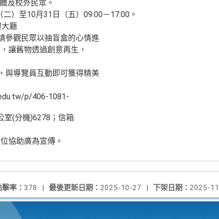
團體及校外民眾。
（二）至10月31日（五）09:00－17:00。
樓大廳
邀請參觀民眾以抽盲盒的心情進
換，讓舊物透過創意再生，
覽，與導覽員互動即可獲得精美
edu.tw/p/406-1081-
室(分機)6278；信箱:
單位協助廣為宣傳。
點擊率：
378
|
最後更新日期：
2025-10-27
|
下架日期：
2025-11