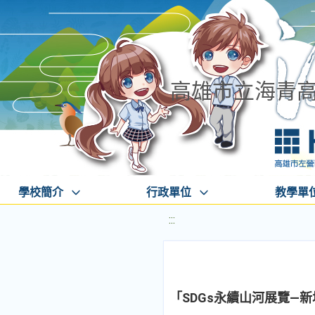
高雄市立海青
學校簡介
行政單位
教學單
:::
「SDGs永續山河展覽—