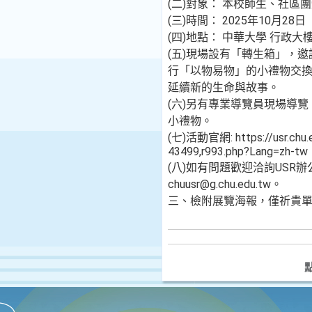
(二)對象： 本校師生、社區
(三)時間： 2025年10月28日
(四)地點： 中華大學 行政大
(五)現場設有「轉生箱」，
行「以物易物」的小禮物交
延續新的生命與故事。
(六)另有專業導覽員現場導
小禮物。
(七)活動官網: https://usr.chu.
43499,r993.php?Lang=zh-tw
(八)如有問題歡迎洽詢USR辦公
chuusr@g.chu.edu.tw。
三、檢附展覽海報，僅祈貴