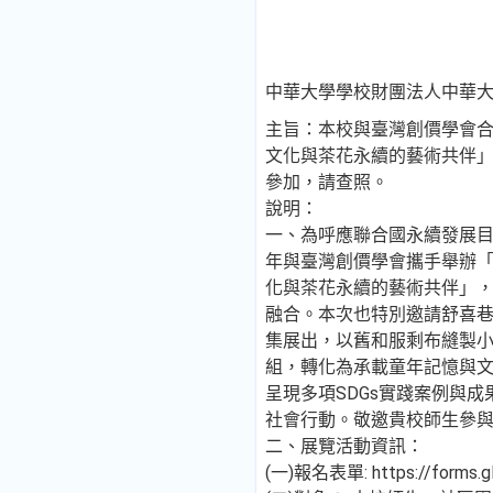
中華大學學校財團法人中華大
主旨：本校與臺灣創價學會合
文化與茶花永續的藝術共伴
參加，請查照。
說明：
一、為呼應聯合國永續發展
年與臺灣創價學會攜手舉辦「
化與茶花永續的藝術共伴」
融合。本次也特別邀請舒喜
集展出，以舊和服剩布縫製
組，轉化為承載童年記憶與
呈現多項SDGs實踐案例與
社會行動。敬邀貴校師生參
二、展覽活動資訊：
(一)報名表單: https://forms.