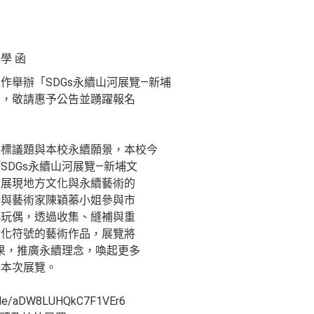
學 函
作舉辦「SDGs永續山河展覽—新埔
」，敬請惠予公告並踴躍報名
目標議題與本校永續願景，本校今
SDGs永續山河展覽—新埔文
，展現地方文化與永續藝術的
巷與藝術家陳穎蓁小姐參與市
小玩偶，透過收集、縫補與重
文化符號的藝術作品，展覽將
成果，推廣永續理念，喚起更多
與本次展覽。
gle/aDW8LUHQkC7F1VEr6