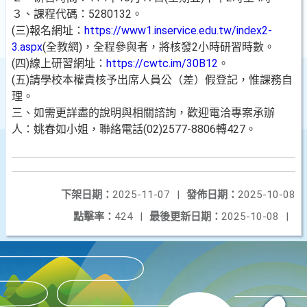
３、課程代碼：5280132。
(三)報名網址：
https://www1.inservice.edu.tw/index2-
3.aspx
(全教網)，全程參與者，將核發2小時研習時數。
(四)線上研習網址：
https://cwtc.im/30B12
。
(五)請學校本權責核予出席人員公（差）假登記，惟課務自
理。
三、如需更詳盡的說明與相關諮詢，歡迎電洽專案承辦
人：姚春如小姐，聯絡電話(02)2577-8806轉427。
下架日期：
2025-11-07
|
發佈日期：
2025-10-08
點擊率：
424
|
最後更新日期：
2025-10-08
|