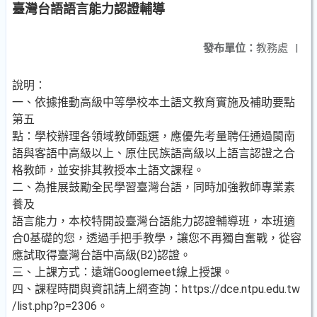
臺灣台語語言能力認證輔導
發布單位：
教務處
|
說明：
一、依據推動高級中等學校本土語文教育實施及補助要點
第五
點：學校辦理各領域教師甄選，應優先考量聘任通過閩南
語與客語中高級以上、原住民族語高級以上語言認證之合
格教師，並安排其教授本土語文課程。
二、為推展鼓勵全民學習臺灣台語，同時加強教師專業素
養及
語言能力，本校特開設臺灣台語能力認證輔導班，本班適
合0基礎的您，透過手把手教學，讓您不再獨自奮戰，從容
應試取得臺灣台語中高級(B2)認證。
三、上課方式：遠端Googlemeet線上授課。
四、課程時間與資訊請上網查詢：https://dce.ntpu.edu.tw
/list.php?p=2306。