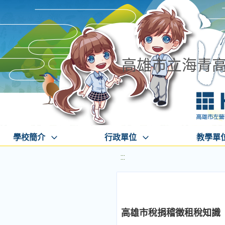
高雄市立海青
學校簡介
行政單位
教學單
:::
高雄市稅捐稽徵租稅知識「