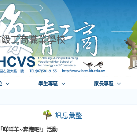
高級工商職業學校
位
學生專區
家長專區
訊息彙整
咩咩羊~奔跑吧!」活動