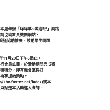
本處舉辦「咩咩羊~奔跑吧!」網路
，請協助於貴機關網站、
他宣傳管道協助推廣，鼓勵學生踴躍
年11月20日下午5點止。
進行會員註冊，於活動期間完成觀
累積積分，即有機會獲得好
可再享加碼獎勵。
c.fastez.net/index)或本
告頁點選本活動進入查詢。