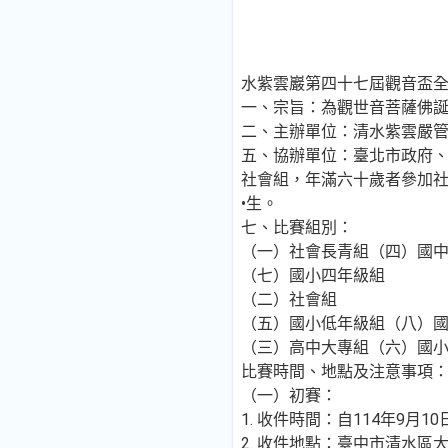
水紫雲巖第四十七屆觀音盃
一、宗旨：為觀世音菩薩佛誕
二、主辦單位：清水紫雲嚴
五、協辦單位：臺北市政府
社會組，年滿六十歲者參加
•生。
七、比賽組別：
（一）社會長青組（四）國
（七）國小四年級組
（二）社會組
（五）國小低年級組（八）
（三）高中大專組（六）國
比賽時間、地點及注意事項
（一）初賽：
1. 收件時間：自114年9月1
2. 收件地點：臺中市清水區大街路