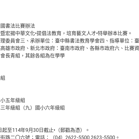
全國書法比賽辦法
暨宏揚中華文化•提倡法教育，培育藝文人才•特舉辦本比賽。
管理委員會三、承辦單位：臺中縣書法教育學會四、指導單位：
、高雄市政府、新北市政府：臺南市政府、各縣市政府六、比賽
社會長青組，其餘各組為在學學
中組
國小五年級組
小三年級組（九）國小六年級組
：
0日起至114年9月30日截止•（郵戳為憑）。
二〇六號；電話：（04）2622-5500 2623-5500。