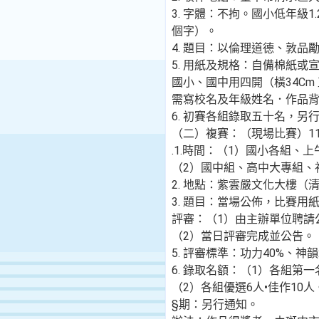
3. 字體：不拘。國小低年級1.
個字）。
4. 題目：以倫理道德、敦
5. 用紙及規格：自備棉紙
國小、國中用四開（橫34Cm
需寫校名及年級姓名．作品
6. 初賽各組錄取五十名，另
（二）複賽：（現場比賽）11
.1.時間：（1）國小各組、上午09
（2）國中組、高中大專組、社會
2. 地點：紫雲嚴文化大樓（
3. 題目：當場公佈，比賽用
評審：（1）由主辦單位聘請
（2）當日評審完成並公告。
5. 評審標準：功力40%、神韻
6. 錄取名額：（1）各組第一
（2）各組優選6人•佳作10人
§期：另行通知。