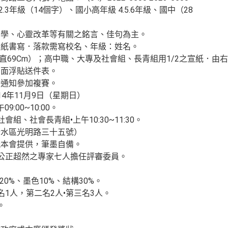
2.3年級（14個字）、國小高年級 4.5.6年級、國中（28
品勵學、心靈改革等有關之銘言、佳句為主。
或宣紙書寫．落款需寫校名、年級：姓名。
 直69Cm）；高中職、大專及社會組、長青組用1/2之宣紙．
背面浮貼送件表。
行通知參加複賽。
4年11月9日（星期日）
:00~10:00。
組、社會長青組•上午10:30~11:30。
清水區光明路三十五號）
紙本會提供，筆墨自備。
公正超然之專家七人擔任評審委員。
20%、墨色10%、結構30%。
名1人，第二名2人•第三名3人。
。