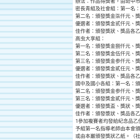
辦法：作品得獎者，由斑中
密長青組及社會組：第一名：
第二名：頒發獎金柒仟元、
優選者：頒發獎金贰仟元、
佳作者：頒發獎狀、獎品各
高虫大享組：
第一名：頒發獎金捌仟元、
第二名：頒發獎金伍仟元、
第三名：頒發獎金参仟元、
優選者：頒發獎金貳任元、
佳作者：頒發獎狀、獎品各
國中及國小各組：第一名：
第二名：頒發獎金参仟元、
第三名：頒發獎金貳仟元、
優選者：頒發獎盃、獎狀、
佳作者：頒發漿狀、獎品各
1參加複賽者均發給紀念品乙
予組第一名指導老師由本會
或由本巖頒發獎狀乙紙。（