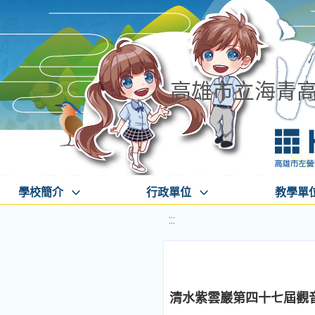
高雄市立海青
學校簡介
行政單位
教學單
:::
清水紫雲巖第四十七屆觀