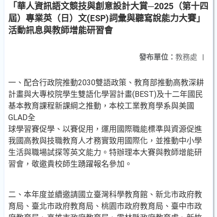
「華人資訊語文競技與創意設計大賞─2025（第十四
屆）專業英（日）文(ESP)詞彙與聽寫說能力大賽」
活動訊息與教師增能研習會
發布單位：
教務處
|
一、配合行政院推動2030雙語政策、教育部推動高教深耕
計畫與大專校院學生雙語化學習計畫(BEST)及十二年國民
基本教育課程新課綱之推動，本校工業教育學系與美國
GLAD全
球學習賽促學、以賽促用，運用國際職能標準與資源促進
我國高教與技職教育人才務實致用國際化，並推動中小學
生活與職場試探等英文能力。特辦理本大賽與教師增能研
習會，敬邀貴校師生踴躍報名參加。
二、本年度並續邀請國立臺灣科學教育館、新北市政府教
育局、臺北市政府教育局、桃園市政府教育局、臺中市政