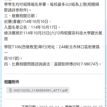
學學生均可組隊報名參賽，每校最多以2組為上限(相關細
節請詳參附件)。
三、競賽相關日期：
初賽(書審)114年10月10日、
入圍名單公告：114年10月17日、
總決賽將於114年10月25日(六)12時假醒吾科技大學觀光餐
旅
學院T106(西餐教室)舉行(地址：244新北市林口區粉寮路
一
段101號)。
四、比賽相關問題諮詢請洽：溫國智師傅(0927-980747)。
相關附件
44212292_1140006991_ATT1.pdf