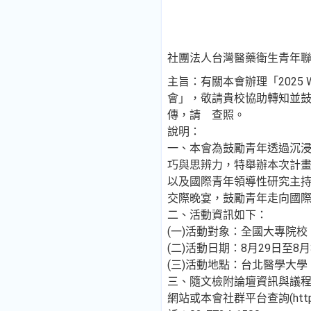
社團法人台灣醫藥衛生青年聯
主旨：有關本會辦理「2025 WH
會」，敬請貴校協助轉知並
傳，請 查照。
說明：
一、本會為鼓勵青年透過沉
巧與思辨力，特舉辦本次計畫
以及國際青年領導性研究主
交際晚宴，鼓勵青年走向國
二、活動資訊如下：
(一)活動對象：全國大專院
(二)活動日期：8月29日至8月
(三)活動地點：台北醫學大學
三、隨文檢附論壇資訊與議
網站或本會社群平台查詢(https:/