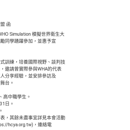
盟 函
O Simulation 模擬世界衛生大
鼓勵同學踴躍參加，並惠予宣
浸式訓練，培養國際視野、談判技
，邀請曾實際參與WHA的代表
持人分享經驗，並安排參訪及
際舞台。
校、高中職學生。
31日。
。
程表，其餘未盡事宜詳見本會活動
/hcya.org.tw)，連絡電