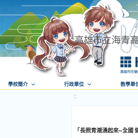
高雄市立海青
學校簡介
行政單位
教學單
:::
「長照青潮湧起來~全國 