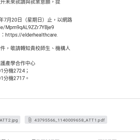
提升未來就讀與就業意願，提
年7月20日（星期日）止，以網路
e/Mpm9qAL9ZZr7YBje9
//elderhealthcare.
附件，敬請轉知貴校師生、機構人
。
照護產學合作中心
01分機2724；
01分機2717。
ATT2.jpg
43795566_1140009658_ATT1.pdf