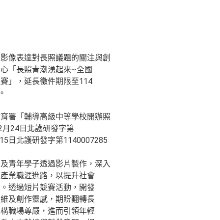
過影像表達對長照議題的關注與創
心「長照青潮湧起來~全國
賽」，延長徵件期限至114
。
教育署「輔導高級中等學校開辦照
2月24日北護研發字第
月15日北護研發字第1140007285
眾及青年學子透過影片製作，深入
照產業職涯進路，以提升社會
象。透過短片競賽活動，開發
思維及創作靈感，期盼翻轉長
建構職場尊嚴，進而引領年輕