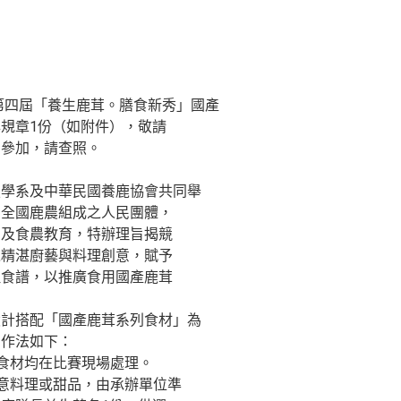
年第四屆「養生鹿茸。膳食新秀」國產
規章1份（如附件），敬請
名參加，請查照。
技學系及中華民國養鹿協會共同舉
由全國鹿農組成之人民團體，
售及食農教育，特辦理旨揭競
之精湛廚藝與料理創意，賦予
理食譜，以推廣食用國產鹿茸
設計搭配「國產鹿茸系列食材」為
關作法如下：
有食材均在比賽現場處理。
創意料理或甜品，由承辦單位準