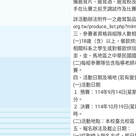
備鹿茸片、鹿茸酒、鹿茸粉及
手在比賽之前烹調試作及比
詳活動辦法附件一之鹿茸製品資訊(ht
org.tw/produce_list.php?ml
三、參賽者資格與組隊人數
(一)18歲（含）以上，餐飲
相關科系之學生或對餐飲烘培
澎、金、馬地區之中華民國國
(二)每組參賽隊伍含指導老
賽。
四、活動日期及場地 (若有變
(一)活動日期
１ .預賽：114年9月14日(星
分。
２ .決賽：114年10月19日(
時。
(二)活動地點：本校臺北校區
五、報名辦法及截止日期：
(一)採取線上報名方式，即