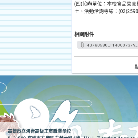
(四)協辦單位：本校食品營
七、活動洽詢專線：(02)2598
相關附件
43780680_1140007379_
高雄市立海青高級工商職業學校