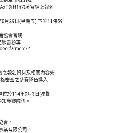
dmqafAxT9rH1n7)填寫線上報名
8月29日(星期五) 下午11時59
養鹿協會官網
w/)或至臉書粉專
deerfarmers/?
填寫之報名資料及相關內容完
資格審查之參賽隊伍進入
位於114年9月3日(星期
通知參賽隊伍。
協會。
銷事業有限公司。