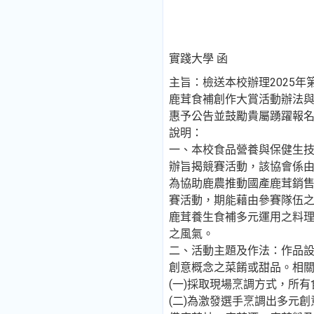
實踐大學 函
主旨：檢送本校辦理2025
鹿茸食補創作大賞活動辦法與
惠予公告並鼓勵貴屬踴躍報
說明：
一、本校食品營養與保健生
辦旨揭競賽活動，該協會係
為協助鹿農推動國產鹿茸銷
賽活動，期能藉由參賽隊伍
鹿茸養生食補多元運用之料
之風氣。
二、活動主題及作法：作品
創意概念之菜餚或甜品。相
(一)採取現場烹調方式，所
(二)為激發選手烹調出多元