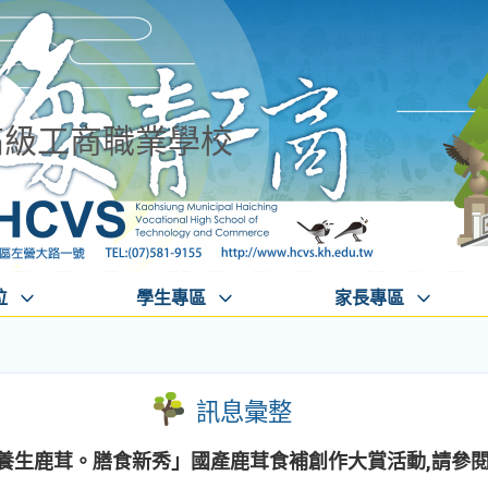
高級工商職業學校
位
學生專區
家長專區
訊息彙整
「養生鹿茸。膳食新秀」國產鹿茸食補創作大賞活動,請參