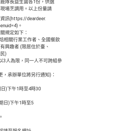
鹿隊長益生菌各1份，供選
賽現場烹調用。以上份量請
tps://deardeer.
menuid=4)。
相關規定如下：
烘焙相關行業工作者、全國餐飲
有興趣者 (限居住於臺、
民)
師以3人為限，同一人不可跨組參
更，承辦單位將另行通知)：
期日)下午1時至4時30
星期日)下午1時至5
。
日起請至報名網址