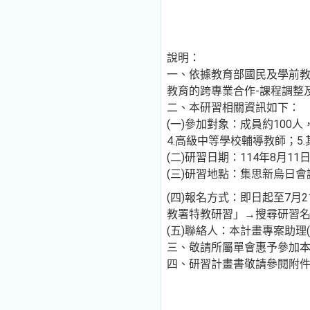
說明：
一、依據教育部國民及學前教育
教育的跨專業合作-課程調整
二、本研習相關資訊如下：
(一)參加對象：成員約100
4.高級中等學校輔導教師；5
(二)研習日期：114年8月1
(三)研習地點：集思新烏日會
(四)報名方式：即日起至7
教署特教研習」→搜尋研習名
(五)聯絡人：本計畫專案助理(電子信箱
三、敬請所屬單會惠予參加
四、研習計畫書敬請參閱附