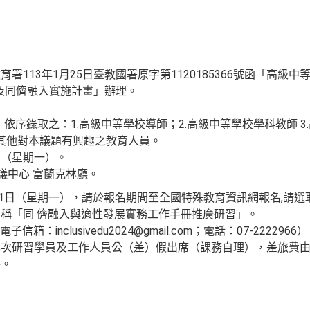
署113年1月25日臺教國署原字第1120185366號函「高級
及同儕融入實施計畫」辦理。
人，依序錄取之：1.高級中等學校導師；2.高級中等學校學科教師 
.其他對本議題有興趣之教育人員。
1日（星期一）。
議中心 富蘭克林廳。
月21日（星期一），請於報名期間至全國特殊教育資訊網報名,請
稱「同 儕融入與適性發展實務工作手冊推廣研習」。
：inclusivedu2024@gmail.com；電話：07-2222966）
本次研習學員及工作人員公（差）假出席（課務自理），差旅費
件。