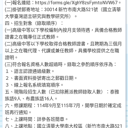
(一)報名連結：https://forms.gle/XghY8zsFymtoNVW67。
(二)掛號郵寄地址：30014 新竹市南大路521號（國立清華
大學臺灣語言研究與教學研究所）。
四、招生對象（錄取順序）：
(一)高級中等以下學校編制內按月支領待遇，具備合格教師
證書之在職專任正式教師。
(二)高級中等以下學校取得合格教師證書，且聘期為三個月
以上之在職代理、代課或兼任教師，具備學校提供之在職
證明。
(三)符合報名資格人數超過時，錄取之參酌順序依序為：
１、語言認證通過級數。
２、書面資料掛號寄出之郵戳日期。
３、線上報名系統填寫順序。
五、現階段招生人數（已扣除薦派教師錄取人數）：泰雅
族語9人、布農族語16人。
六、修課期程：114年9月至115年7月，開學日期於確定成
班再行通知。
七、上課時間：詳參各班簡章。
八、上課地點：國立清華大學南大校區（新竹市南大路521