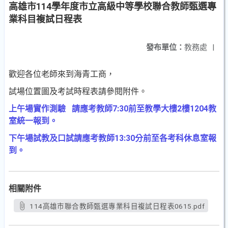
高雄市114學年度市立高級中等學校聯合教師甄選專
業科目複試日程表
發布單位：
教務處
|
歡迎各位老師來到海青工商，
試場位置圖及考試時程表請參閱附件。
7:30
2
1204
上午場
實作測驗
請應考教師
前至教學大樓
樓
教
室統一報到。
13:30
下午場
試教及口試
請應考教師
分前至各考科休息室報
到。
相關附件
114高雄市聯合教師甄選專業科目複試日程表0615.pdf