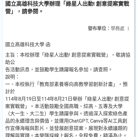
國立高雄科技大學辦理「綠星人出動! 創意提案實戰
營」，請參閱。
發布單位：
學務處
|
國立高雄科技大學 函
主旨：本校辦理「綠星人出動! 創意提案實戰營」，敬請協
助公
告活動訊息，並鼓勵學生踴躍報名參加，請查照。
說明：
一、本校執行「教育部素養導向高教學習創新計畫」，預
計於
114年8月19日至114年8月21日舉辦「綠星人出動! 創意提
案實戰營」。本活動鼓勵全國高職、綜高、五專及大學
（大一生、大二生）學生踴躍參與。透過深入探索綠色產
品的永續理念與價值，並運用ChatGPT, Canva等AI工具創
作宣傳海報與影片，並發展創意提案，展現對永續議題的
理解與實踐。本營隊採線上報名，全程免費，額滿為止。