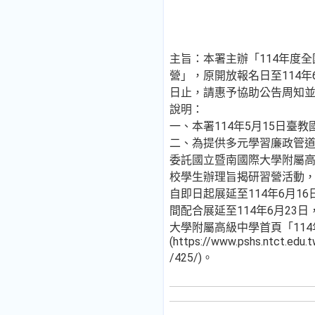
主旨：本署主辦「114年度
營」，原開放報名日至114年6
日止，請惠予協助公告周知
說明：
一、本署114年5月15日臺教國
二、為提供多元學習廉政管
委託國立暨南國際大學附屬
校學生辦理旨揭研習營活動
自即日起展延至114年6月1
間配合展延至114年6月23
大學附屬高級中學首頁「11
(https://www.pshs.ntct.edu.
/425/)。