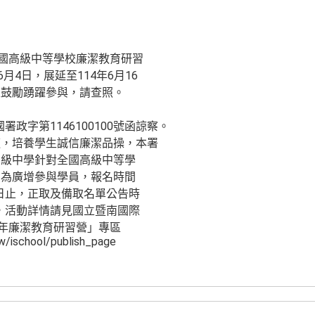
全國高級中等學校廉潔教育研習
月4日，展延至114年6月16
並鼓勵踴躍參與，請查照。
署政字第1146100100號函諒察。
道，培養學生誠信廉潔品操，本署
高級中學針對全國高級中等學
，為廣增參與學員，報名時間
6日止，正取及備取名單公告時
日，活動詳情請見國立暨南國際
4年廉潔教育研習營」專區
tw/ischool/publish_page