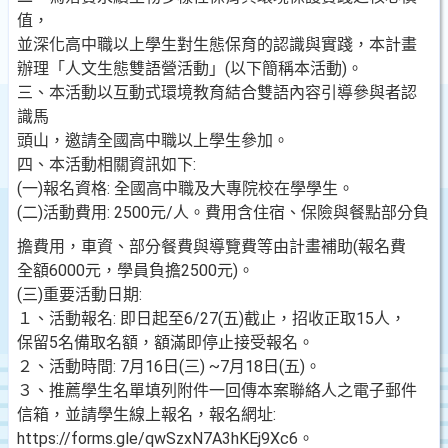
值，
並深化高中職以上學生對生態保育的認識與實踐，本計畫
辦理「人文生態雙語營活動」(以下簡稱本活動)。
三、本活動以互動式環境教育結合雙語內容引導參與者認
識馬
頭山，邀請全國高中職以上學生參加。
四、本活動相關資訊如下:
(一)報名資格: 全國高中職及大專院校在學學生。
(二)活動費用: 2500元/人。費用含住宿、保險與餐點部分負
擔費用，車資、部分餐費與導覽費等由計畫補助(報名費
全額6000元，學員負擔2500元)。
(三)重要活動日期:
１、活動報名: 即日起至6/27(五)截止，招收正取15人，
保留5名備取名額，額滿即停止接受報名。
２、活動時間: 7月16日(三) ~7月18日(五)。
３、推薦學生名單填列附件一回傳本案聯絡人之電子郵件
信箱，並請學生線上報名，報名網址:
https://forms.gle/qwSzxN7A3hKEj9Xc6。