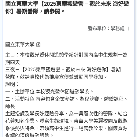
國立東華大學【2025東華觀遊營 – 觀於未來 海好遊
你】暑期營隊，請參閱。
發布單位：
學務處
|
國立東華大學 函
主旨：本校觀光暨休閒遊憩學系針對國內高中生規劃一為
期四天
三夜－【2025東華觀遊營 – 觀於未來 海好遊你】暑期
營隊，敬請貴校代為推廣宣傳並鼓勵同學參加。
說明：
一、主辦單位:本校觀光暨休閒遊憩學系。
二、活動特色:內容包含企業參訪、遊程競賽、體驗課程、
師長
主題授課及學長姊經驗分享，為一具層次性的營隊，結合
花蓮知名企業、豐富生態環境、東華大學美麗校園及觀遊
系優勢與特色，帶領高中生進行一場寓教於樂、關懷資源
永續的深度遊憩體驗。