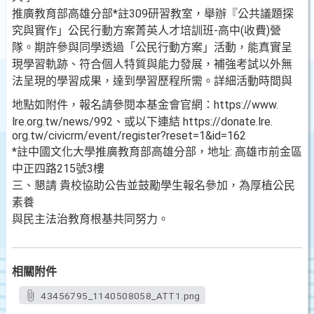
推廣教育部高雄分部*註309研習教室，舉辦『公共議題探
究與實作」公民行動方案菁英人才培訓班-高中(收費)營
隊。期許參與同學透過「公民行動方案」活動，能真實呈
現學習軌跡、符合個人特質與能力發展，補強考試以外無
法呈現的學習成果，達到學習歷程所需。詳細活動時間與
地點如附件，報名請參閱本基金會官網：https://www.
lre.org.tw/news/992、或以下連結 https://donate.lre.
org.tw/civicrm/event/register?reset=1&id=162
*註中國文化大學推廣教育部高雄分部，地址: 高雄市前金區
中正四路215號3樓
三、懇請 貴校協助公告並鼓勵學生報名參加，為厚植公民
素養
與民主法治教育根基共同努力。
相關附件
43456795_1140508058_ATT1.png