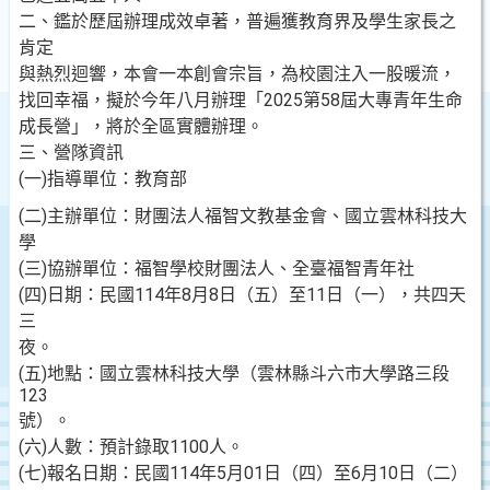
二、鑑於歷屆辦理成效卓著，普遍獲教育界及學生家長之
肯定
與熱烈迴響，本會一本創會宗旨，為校園注入一股暖流，
找回幸福，擬於今年八月辦理「2025第58屆大專青年生命
成長營」，將於全區實體辦理。
三、營隊資訊
(一)指導單位：教育部
(二)主辦單位：財團法人福智文教基金會、國立雲林科技大
學
(三)協辦單位：福智學校財團法人、全臺福智青年社
(四)日期：民國114年8月8日（五）至11日（一），共四天
三
夜。
(五)地點：國立雲林科技大學（雲林縣斗六市大學路三段
123
號）。
(六)人數：預計錄取1100人。
(七)報名日期：民國114年5月01日（四）至6月10日（二）