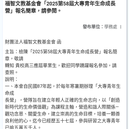
福智文教基金會「2025第58屆大專青年生命成長
營」報名簡章，請參閱。
發布單位：
學務處
|
財團法人福智文教基金會 函
主旨：檢陳「2025第58屆大專青年生命成長營」報名簡
章，敬請
轉知 貴校高三應屆畢業生，歡迎同學踴躍報名參加，請
查照。
說明：
一、本會自民國87年起，於每年寒暑期辦理「大專青年生
命成
長營」，營隊旨在建立年輕人正確的生命志向，以「創造
新時代的生命價值觀」為課程主軸，營造和諧人際關係—
觀功念恩、關愛生命，建立崇高的生命目標，培養一顆善
良利他的心。迄今已經歷五十七屆，參與研習之大專青年
已逾五萬五千人。