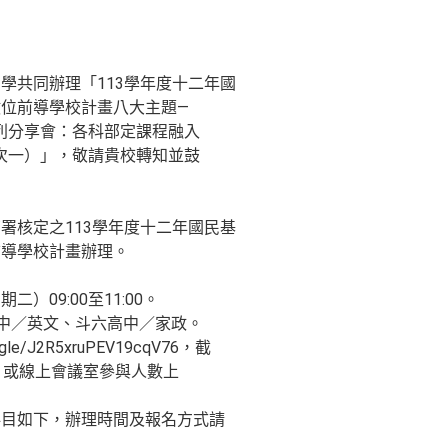
學共同辦理「113學年度十二年國
位前導學校計畫八大主題—
系列分享會：各科部定課程融入
場次一）」，敬請貴校轉知並鼓
署核定之113學年度十二年國民基
前導學校計畫辦理。
：
二）09:00至11:00。
女中／英文、斗六高中／家政。
gle/J2R5xruPEV19cqV76，截
0，或線上會議室參與人數上
科目如下，辦理時間及報名方式請
：