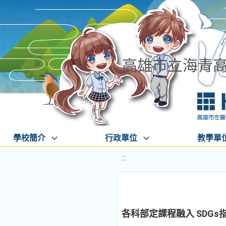
高雄市立海青
學校簡介
行政單位
教學單
:::
各科部定課程融入 SDG