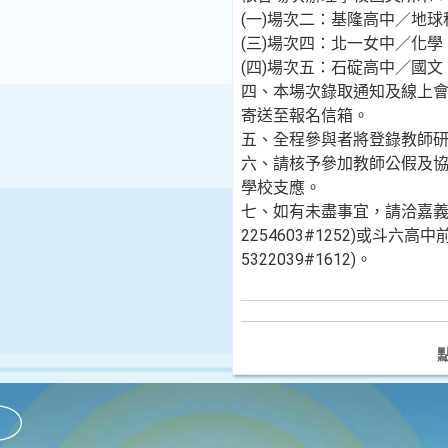
(一)場次二：基隆高中／地
(三)場次四：北一女中／化
(四)場次五：石碇高中／國
四、本場次錄取通知及線上會議
寄送至報名信箱。
五、全程參與者將登錄教師研
六、請核予參加教師公假及
學校支應。
七、如有未盡事宜，請洽嘉義女
2254603#1252)或斗六高中
5322039#1612)。