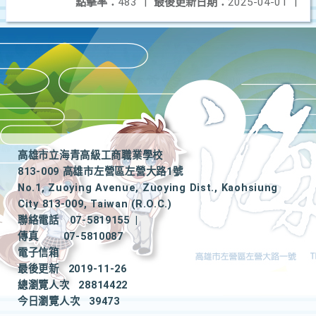
點擊率：
483
|
最後更新日期：
2025-04-01
|
高雄市立海青高級工商職業學校
813-009 高雄市左營區左營大路1號
No.1, Zuoying Avenue, Zuoying Dist., Kaohsiung
City 813-009, Taiwan (R.O.C.)
聯絡電話
07-5819155
|
傳真
07-5810087
電子信箱
最後更新
2019-11-26
總瀏覽人次
28814422
今日瀏覽人次
39473