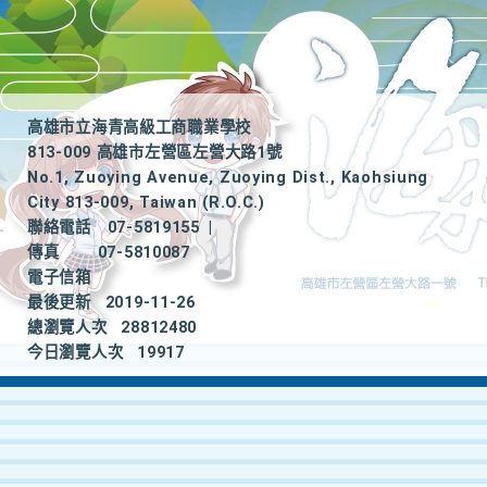
高雄市立海青高級工商職業學校
813-009 高雄市左營區左營大路1號
No.1, Zuoying Avenue, Zuoying Dist., Kaohsiung
City 813-009, Taiwan (R.O.C.)
聯絡電話
07-5819155
|
傳真
07-5810087
電子信箱
最後更新
2019-11-26
總瀏覽人次
28812480
今日瀏覽人次
19917