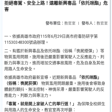
拒絕毒駕、安全上路！遠離新興毒品「依托咪酯」危
害
發布單位：
教官室
|
發布人：
教官室
一、依據高雄市政府115年6月29日高市府毒防研字第
11530348300號函辦理。
二、有鑑於新興毒品及依托咪酯（俗稱「喪屍煙彈」）等
物質濫用問題，施用後恐嚴重影響駕駛人之反應能力、判
斷力與專注力，進而增加交通事故風險，危及自身及其他
用路人生命安全。
依據高雄市政府最新宣導，近期新興毒品
「依托咪酯」
（俗稱：喪屍菸彈）
物質濫用問題嚴重。施用後會導致身
體劇烈顫抖、無法控制、神情呆滯，嚴重影響駕駛人的反
應能力、判斷力與專注力。
「毒駕，就是開上家破人亡的單行道！」
為保障全校師生
與用路人的生命安全，教官室再次呼籲：