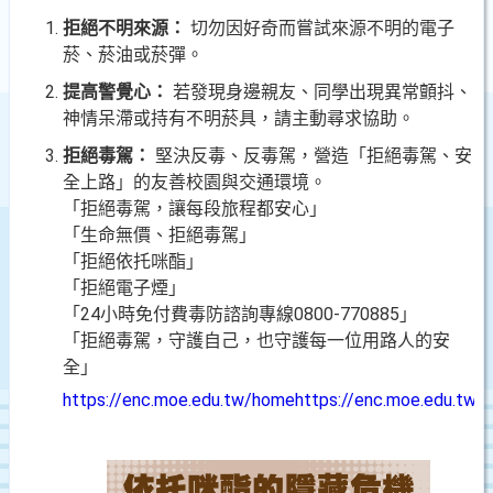
拒絕不明來源：
切勿因好奇而嘗試來源不明的電子
菸、菸油或菸彈。
提高警覺心：
若發現身邊親友、同學出現異常顫抖、
神情呆滯或持有不明菸具，請主動尋求協助。
拒絕毒駕：
堅決反毒、反毒駕，營造「拒絕毒駕、安
全上路」的友善校園與交通環境。
「拒絕毒駕，讓每段旅程都安心」
「生命無價、拒絕毒駕」
「拒絕依托咪酯」
「拒絕電子煙」
「24小時免付費毒防諮詢專線0800-770885」
「拒絕毒駕，守護自己，也守護每一位用路人的安
全」
https://enc.moe.edu.tw/home
https://enc.moe.edu.tw/