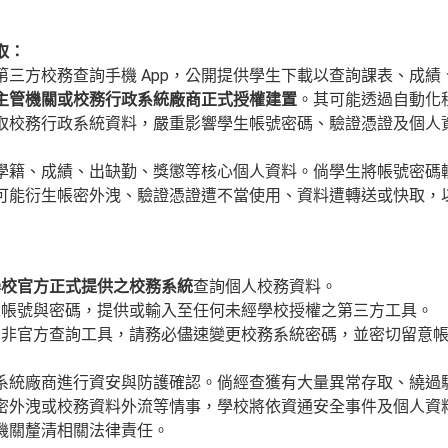
取：
第三方校務查詢手機 App，公開提供學生下載以查詢課表、成
主管機關或校務行政系統廠商正式授權建置
。其可能透過自動化
取校務行政系統資料，嚴重影響學生帳號密碼、驗證憑證及個人
學籍、成績、出缺勤、獎懲等核心個人資料。倘學生將帳號密碼
可能衍生
帳密外洩、驗證憑證遭不當使用、資料遭轉送或快取，
學校官方正式提供之校務系統
查詢個人校務資料。
之帳號與密碼，提供或輸入至任何未經學校授權之第三方工具。
關非官方查詢工具，
請務必儘速變更校務系統密碼
，並密切留意
系統廠商進行資安與防護確認。倘經查獲有大量異常存取、繞過
密外洩或校務資料外流等情事，學校將依資通安全事件及個人資
機關釐清相關法律責任。