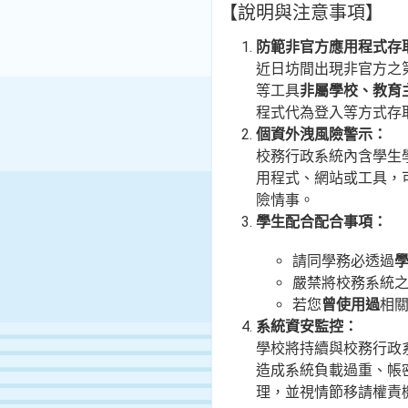
【說明與注意事項】
防範非官方應用程式存
近日坊間出現非官方之
等工具
非屬學校、教育
程式代為登入等方式存
個資外洩風險警示：
校務行政系統內含學生
用程式、網站或工具，
險情事。
學生配合配合事項：
請同學務必透過
嚴禁
將校務系統
若您
曾使用過
相
系統資安監控：
學校將持續與校務行政
造成系統負載過重、帳
理，並視情節移請權責