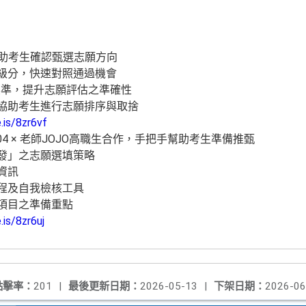
協助考生確認甄選志願方向
算級分，快速對照通過機會
選標準，提升志願評估之準確性
，協助考生進行志願排序與取捨
.is/8zr6vf
4 × 老師JOJO高職生合作，手把手幫助考生準備推甄
分發」之志願選填策略
資訊
流程及自我檢核工具
試項目之準備重點
.is/8zr6uj
點擊率：
201
|
最後更新日期：
2026-05-13
|
下架日期：
2026-06