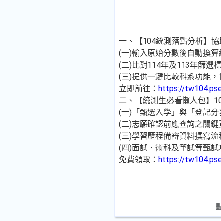
一、【104統測落點分析】
(一)輸入原始分數後自動換
(二)比對114年及113年篩
(三)提供一鍵比較科系功能
立即前往：
https://tw104.pse
二、【統測生必看懶人包】10
(一)「甄選入學」與「登記
(二)志願確認前應查詢之關鍵
(三)學習歷程備審資料撰寫
(四)面試、術科及筆試等甄
免費領取：
https://tw104.pse