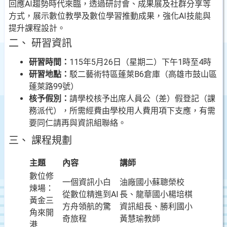
回應AI趨勢時代來臨，透過研討會、成果展及社群分享等
方式，展示數位教學及數位學習推動成果，強化AI技能與
提升課程設計。
二、 研習資訊
研習時間：
115年5月26日（星期二）下午1時至4時
研習地點：
駁二藝術特區蓬萊B6倉庫（高雄市鼓山區
蓬萊路99號）
核予假別：
請學校核予出席人員公（差）假登記（課
務派代），所需經費由學校用人費用項下支應，有需
要同仁請再與資訊組聯絡。
三、 課程規劃
主題
內容
講師
數位修
一個資訊小白
油廠國小蘇聰榮校
煉場：
從數位精進到AI
長、龍華國小楊培棋
黃金三
方舟領航的驚
資訊組長、勝利國小
角來開
奇旅程
黃慧瑜教師
港