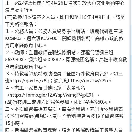
正一路249號七樓；惟4月26日場次訂於大東文化藝術中心
演講廳舉行。
(三)欲參加本講座之人員，即日起至115年4月9日止，請至
下列路徑報名：
１、公務人員：公務人員終身學習網站，班期代碼週三班
KCGF03、週六班KCGF06，開課機關名稱：高雄市政府教
育局家庭教育中心。
２、教師：全國教師在職進修網站，課程代碼週三班
5539893、週六班5539887，開課機關名稱：高雄市政府教
育局家庭教育中心。
３、特教老師及特教助理員：全國特殊教育資訊網，週三
班https://gov.tw/x8q；週六班https://gov.tw/dSn。
４、志工、家長及其他民眾：表單報名
（https://forms.gle/tZAYspVwimgP4jpE9）。
(四)請擇週三或週六班報名參加，兩班名額各50人。
三、本次研習每梯五場次，每場需簽到，完訓後依簽到表
核予研習時數(每場3小時)，全程參與者最多核予研習時數
15小時。
四、旨揭研習屬教育課程，請惠予所屬教職員工參與人員