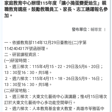
家庭教育中心辦理115年度「讓小搗蛋變愛迪生」親
職教育講座，鼓勵教職員工、家長、志工踴躍報名參
加。
發布單位：
輔導室
|
一、依據教育部114年12月29日臺教社(二)字第
1142404317F號函辦理。
二、研習課程資訊：
(一)研習時間：
１、週三梯次：115年4月15、22、29日及5月6、20日；
13：30至16：30，共5場。
２、週六梯次：115年4月11、18、26日及5月9、16日；
13：30至16：30，共5場。
(二)研習地點：
１、週三梯次：大東文化藝術中心演講廳；惟4月15日場次
訂於大東文化藝術中心多功能空間舉行。
２、週六梯次：人本教育基金會大教室，高雄市苓雅區中