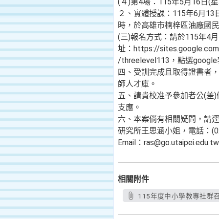
(４)第4場：115年5月16日(
２、實體授課：115年6月1
時，於高雄市楠梓區油廠國
(三)報名方式：請於115年4
址：https://sites.google.com/
/threelevel113，點
四、受訓完成且取得證書者
師人才庫。
五、請貴校准予參加者公(差
支應。
六、本案倘有相關疑問，請
研究所王思涵小姐，電話：(02)2
Email：ras@go.utaipei.edu.
相關附件
115年度中小學教專社群召