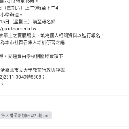
星期六)13時至16時。
3日（星期六）上午9時至下午4
民小學辦理。
月15日（星期三）前至報名網
go.utaipei.edu.tw
選google表單上之實體場次，填寫個人相關資料以進行報名。
，為本市社群召集人培訓研習之講
)假，交通費由學校相關經費項下
逕洽臺北市立大學教育行政與評鑑
311-3040轉8308；
tw。
集人講師培訓研習計劃.pdf