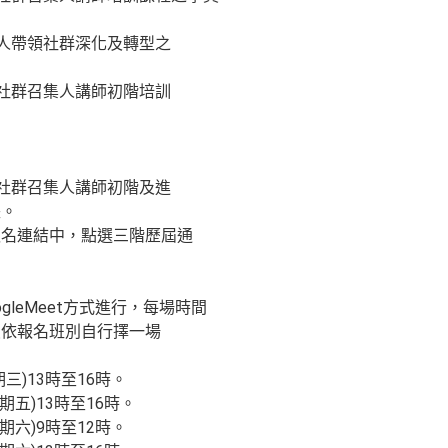
集人帶領社群深化及轉型之
過社群召集人講師初階培訓
過社群召集人講師初階及進
長。
報名連結中，點選三階歷屆通
gleMeet方式進行，每場時間
員依報名班別自行擇一場
期三)13時至16時。
星期五)13時至16時。
星期六)9時至12時。