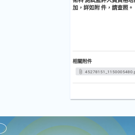
術科 測試監評人員資格
加，詳如附 件，請查照。
相關附件
45278151_1150005480.