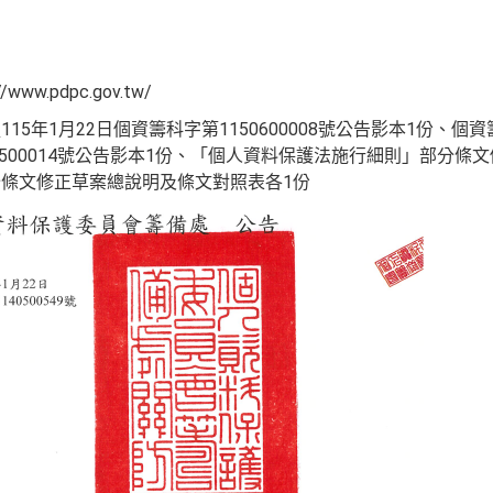
w.pdpc.gov.tw/
5年1月22日個資籌科字第1150600008號公告影本1份、個資籌科
0500014號公告影本1份、「個人資料保護法施行細則」部分
條文修正草案總說明及條文對照表各1份